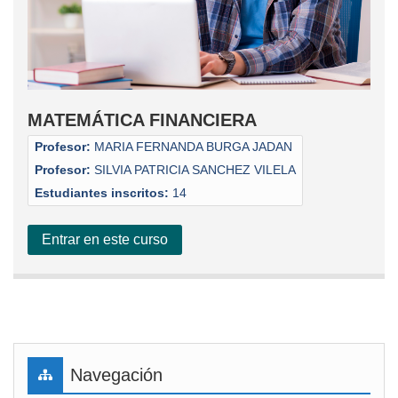
MATEMÁTICA FINANCIERA
Profesor:
MARIA FERNANDA BURGA JADAN
Profesor:
SILVIA PATRICIA SANCHEZ VILELA
Estudiantes inscritos:
14
Entrar en este curso
Bloques
Saltar Navegación
Navegación