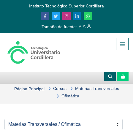
Saltar al contenido principal
Instituto Tecnológico Superior Cordillera
A
A
Tamaño de fuente:
A
Cursos
Materias Transversales
Página Principal
Ofimática
Categorías de curso