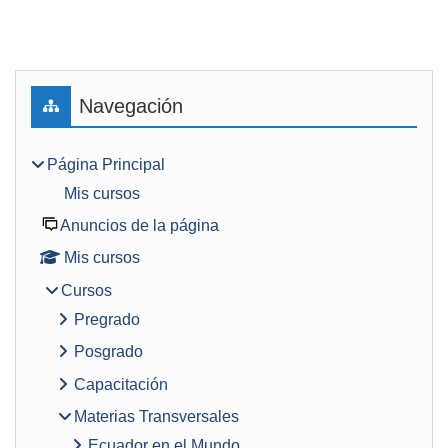
Bloques
Saltar Navegación
Navegación
Página Principal
Mis cursos
Anuncios de la página
Mis cursos
Cursos
Pregrado
Posgrado
Capacitación
Materias Transversales
Ecuador en el Mundo