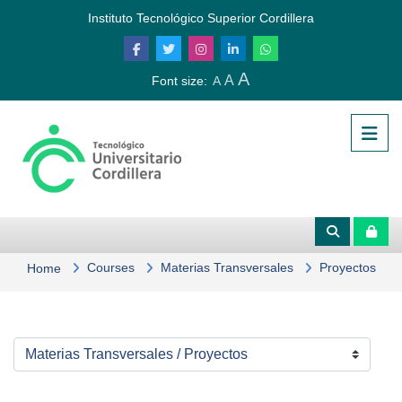
Skip to main content
Instituto Tecnológico Superior Cordillera
A
A
Font size:
A
Courses
Materias Transversales
Proyectos
Home
Course categories