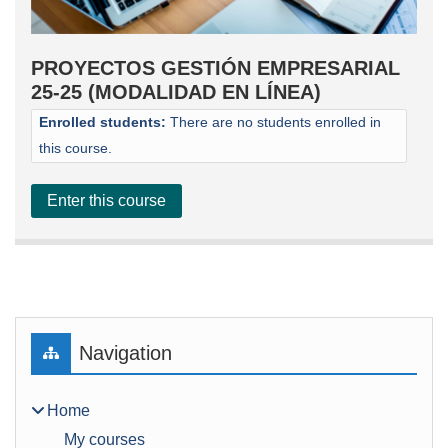
PROYECTOS GESTIÓN EMPRESARIAL
25-25 (MODALIDAD EN LÍNEA)
Enrolled students:
There are no students enrolled in
this course.
Enter this course
Blocks
Skip Navigation
Navigation
Home
My courses