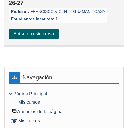
26-27
Profesor:
FRANCISCO VICENTE GUZMAN TOASA
Estudiantes inscritos:
1
Entrar en este curso
Bloques
Salta Navegación
Navegación
Página Principal
Mis cursos
Anuncios de la página
Mis cursos