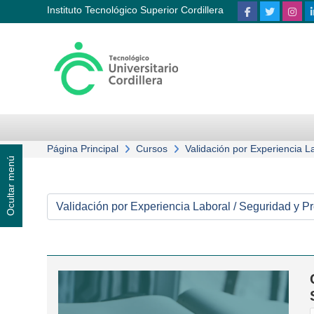
Saltar al contenido principal
Instituto Tecnológico Superior Cordillera
Página Principal
Cursos
Validación por Experiencia L
Ocultar menú
Categorías de curso