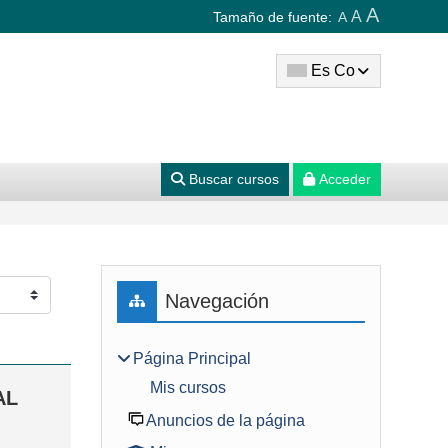
A
A
Tamaño de fuente:
A
Es Co
Buscar cursos
Acceder
Bloques
Saltar Navegación
Navegación
Página Principal
Mis cursos
AL
Anuncios de la página