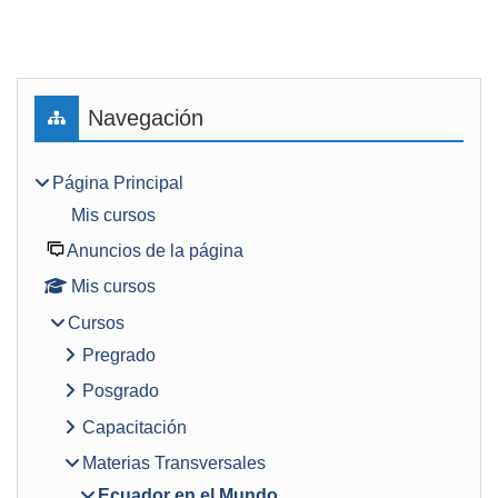
Bloques
Salta Navegación
Navegación
Página Principal
Mis cursos
Anuncios de la página
Mis cursos
Cursos
Pregrado
Posgrado
Capacitación
Materias Transversales
Ecuador en el Mundo