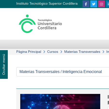
Salta al contenido principal
Instituto Tecnológico Superior Cordillera
Página Principal
Cursos
Materias Transversales
I
Ocultar menú
Categorías