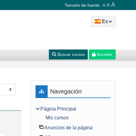
A
A
Tamaño de fuente:
A
Es
Buscar cursos
Acceder
Bloques
Salta Navegación
Navegación
Página Principal
Mis cursos
Anuncios de la página