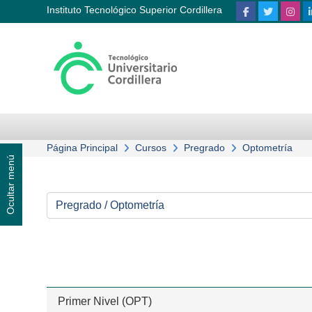
Salta al contenido principal
Instituto Tecnológico Superior Cordillera
Página Principal
Cursos
Pregrado
Optometría
Ocultar menú
Categorías
Primer Nivel (OPT)