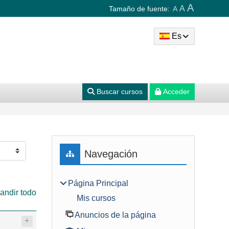
A
A
Tamaño de fuente:
A
Es
Buscar cursos
Acceder
Bloques
Salta Navegación
Navegación
Página Principal
andir todo
Mis cursos
Anuncios de la página