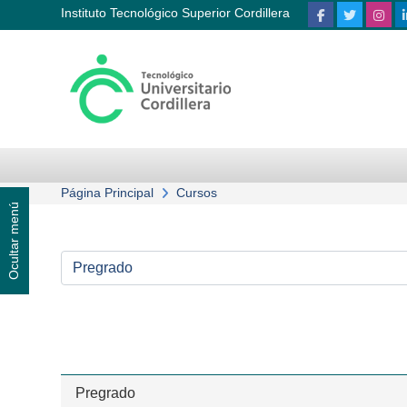
Saltar al contenido principal
Instituto Tecnológico Superior Cordillera
Página Principal
Cursos
Ocultar menú
Categorías de curso
Pregrado