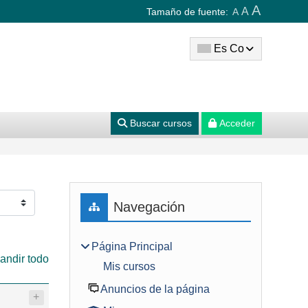
A
A
Tamaño de fuente:
A
Es Co
Buscar cursos
Acceder
Bloques
Saltar Navegación
Navegación
Página Principal
andir todo
Mis cursos
Anuncios de la página